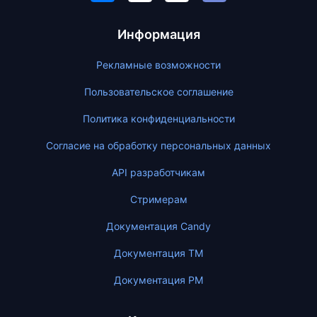
Информация
Рекламные возможности
Пользовательское соглашение
Политика конфиденциальности
Согласие на обработку персональных данных
API разработчикам
Стримерам
Документация Candy
Документация ТМ
Документация PM