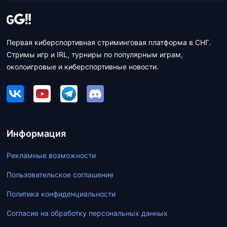
Первая киберспортивная стриминговая платформа в СНГ.
Стримы игр и IRL, турниры по популярным играм,
околоигровые и киберспортивные новости.
Информация
Рекламные возможности
Пользовательское соглашение
Политика конфиденциальности
Согласие на обработку персональных данных