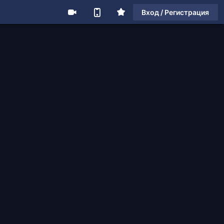
Вход / Регистрация