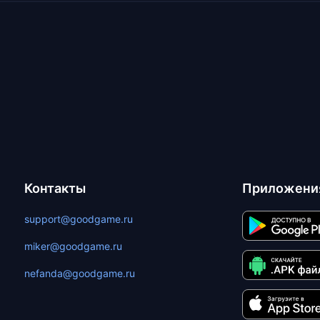
Контакты
Приложени
support@goodgame.ru
miker@goodgame.ru
nefanda@goodgame.ru