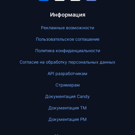
Информация
Рекламные возможности
Пользовательское соглашение
Политика конфиденциальности
Согласие на обработку персональных данных
API разработчикам
Стримерам
Документация Candy
Документация ТМ
Документация PM