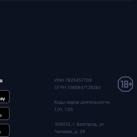
я
ИНН 7805457709
ОГРН 1089847129283
Коды видов деятельности:
1.01, 1.05
308015, г. Белгород, ул.
Чапаева, д. 24