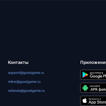
Контакты
Приложени
support@goodgame.ru
miker@goodgame.ru
nefanda@goodgame.ru