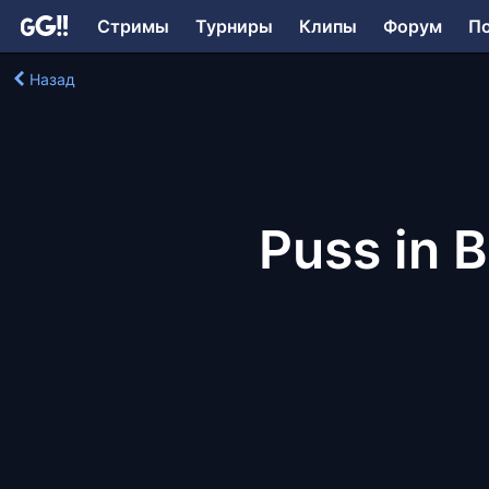
Стримы
Турниры
Клипы
Форум
П
Назад
Puss in 