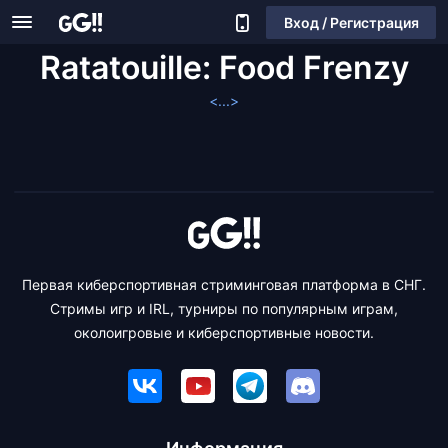
Вход / Регистрация
Ratatouille: Food Frenzy
<...>
Первая киберспортивная стриминговая платформа в СНГ.
Стримы игр и IRL, турниры по популярным играм,
околоигровые и киберспортивные новости.