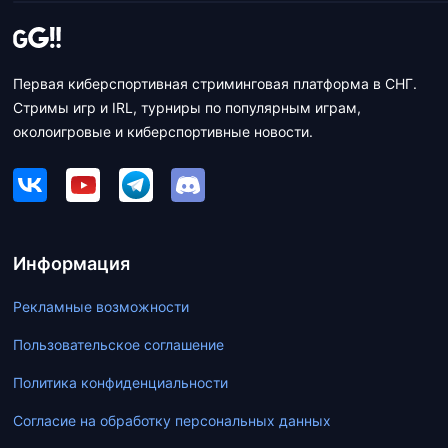
Первая киберспортивная стриминговая платформа в СНГ.
Стримы игр и IRL, турниры по популярным играм,
околоигровые и киберспортивные новости.
Информация
Рекламные возможности
Пользовательское соглашение
Политика конфиденциальности
Согласие на обработку персональных данных