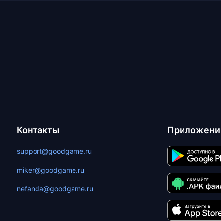
Контакты
Приложени
support@goodgame.ru
miker@goodgame.ru
nefanda@goodgame.ru