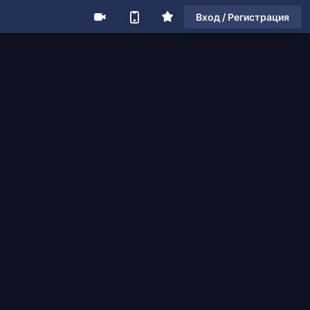
Вход / Регистрация