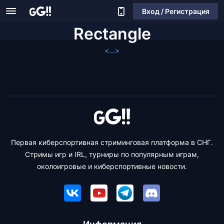
Вход / Регистрация
Rectangle
<...>
Первая киберспортивная стриминговая платформа в СНГ.
Стримы игр и IRL, турниры по популярным играм,
околоигровые и киберспортивные новости.