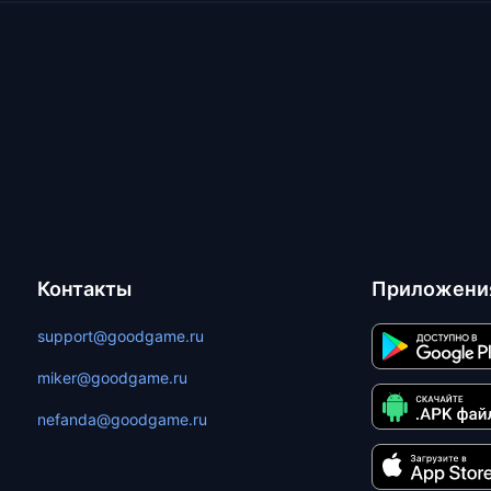
Контакты
Приложени
support@goodgame.ru
miker@goodgame.ru
nefanda@goodgame.ru