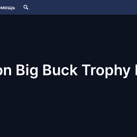
омощь
n Big Buck Trophy