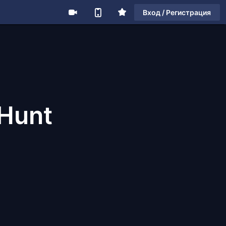
Вход / Регистрация
 Hunt