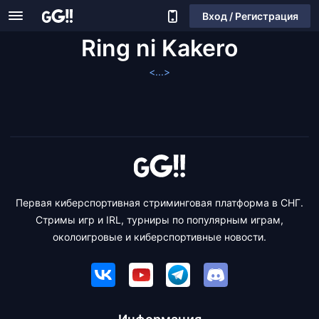
Вход / Регистрация
Ring ni Kakero
<...>
Первая киберспортивная стриминговая платформа в СНГ.
Стримы игр и IRL, турниры по популярным играм,
околоигровые и киберспортивные новости.