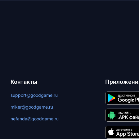
Контакты
Приложени
support@goodgame.ru
miker@goodgame.ru
nefanda@goodgame.ru