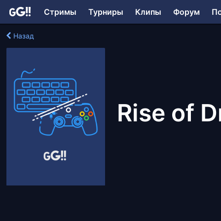
Стримы
Турниры
Клипы
Форум
П
Назад
Rise of 