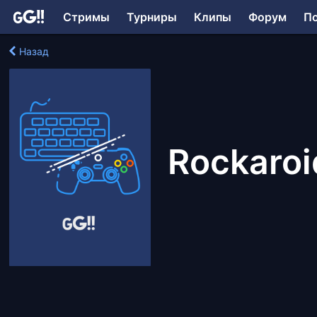
Стримы
Турниры
Клипы
Форум
П
Назад
Rockaroi