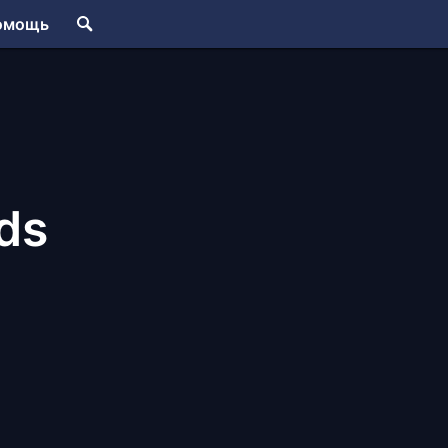
омощь
ds