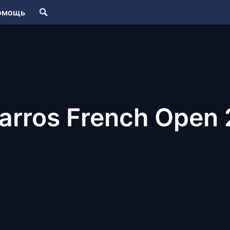
омощь
arros French Open