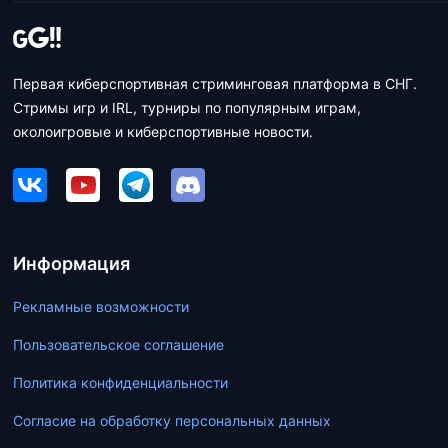
Первая киберспортивная стриминговая платформа в СНГ.
Стримы игр и IRL, турниры по популярным играм,
околоигровые и киберспортивные новости.
Информация
Рекламные возможности
Пользовательское соглашение
Политика конфиденциальности
Согласие на обработку персональных данных