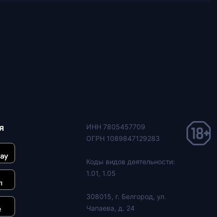
я
ИНН 7805457709
ОГРН 1089847129283
Коды видов деятельности:
1.01, 1.05
308015, г. Белгород, ул.
Чапаева, д. 24