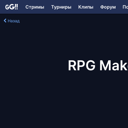
Стримы
Турниры
Клипы
Форум
П
Назад
RPG Make