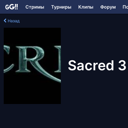
Стримы
Турниры
Клипы
Форум
П
Назад
Sacred 3