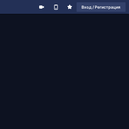
Вход / Регистрация