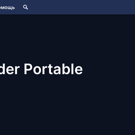
омощь
er Portable