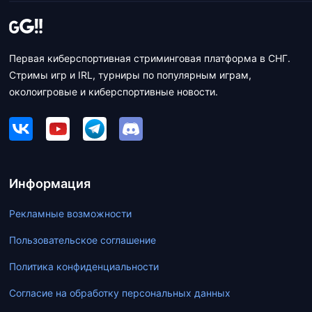
Первая киберспортивная стриминговая платформа в СНГ.
Стримы игр и IRL, турниры по популярным играм,
околоигровые и киберспортивные новости.
Информация
Рекламные возможности
Пользовательское соглашение
Политика конфиденциальности
Согласие на обработку персональных данных