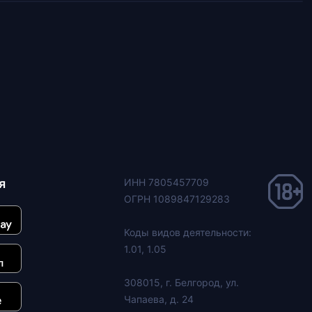
я
ИНН 7805457709
ОГРН 1089847129283
Коды видов деятельности:
1.01, 1.05
308015, г. Белгород, ул.
Чапаева, д. 24