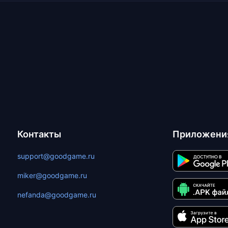
Контакты
Приложени
support@goodgame.ru
miker@goodgame.ru
nefanda@goodgame.ru