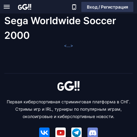
Вход / Регистрация
Sega Worldwide Soccer
2000
<...>
Первая киберспортивная стриминговая платформа в СНГ.
Стримы игр и IRL, турниры по популярным играм,
околоигровые и киберспортивные новости.