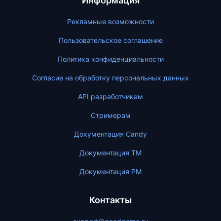
Информация
Рекламные возможности
Пользовательское соглашение
Политика конфиденциальности
Согласие на обработку персональных данных
API разработчикам
Стримерам
Документация Candy
Документация ТМ
Документация PM
Контакты