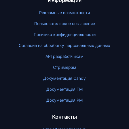
Информация
Рекламные возможности
Пользовательское соглашение
Политика конфиденциальности
Согласие на обработку персональных данных
API разработчикам
Стримерам
Документация Candy
Документация ТМ
Документация PM
Контакты