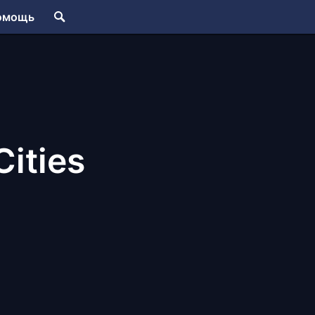
омощь
ities