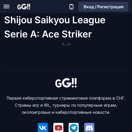
Вход / Регистрация
Shijou Saikyou League
Serie A: Ace Striker
<...>
Первая киберспортивная стриминговая платформа в СНГ.
Стримы игр и IRL, турниры по популярным играм,
околоигровые и киберспортивные новости.