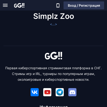
Вход / Регистрация
Simplz Zoo
<...>
Первая киберспортивная стриминговая платформа в СНГ.
Стримы игр и IRL, турниры по популярным играм,
околоигровые и киберспортивные новости.