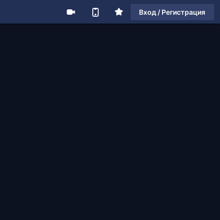
Вход / Регистрация