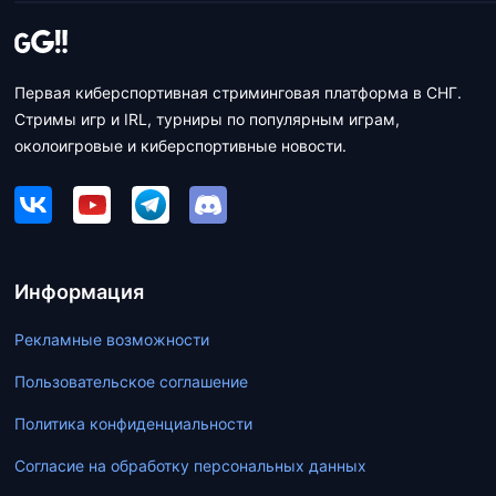
Первая киберспортивная стриминговая платформа в СНГ.
Стримы игр и IRL, турниры по популярным играм,
околоигровые и киберспортивные новости.
Информация
Рекламные возможности
Пользовательское соглашение
Политика конфиденциальности
Согласие на обработку персональных данных