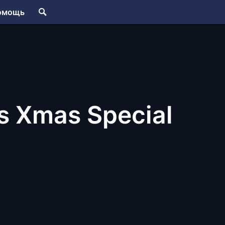
омощь
s Xmas Special