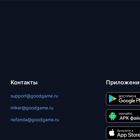
Контакты
Приложени
support@goodgame.ru
miker@goodgame.ru
nefanda@goodgame.ru