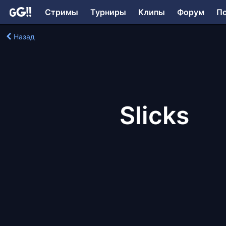
Стримы
Турниры
Клипы
Форум
П
Назад
Slicks