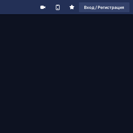
Вход / Регистрация