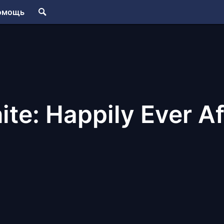
омощь
te: Happily Ever Af