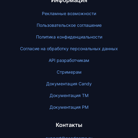
Информация
Рекламные возможности
Пользовательское соглашение
Политика конфиденциальности
Согласие на обработку персональных данных
API разработчикам
Стримерам
Документация Candy
Документация ТМ
Документация PM
Контакты