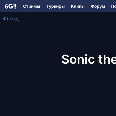
Стримы
Турниры
Клипы
Форум
П
Назад
Sonic th