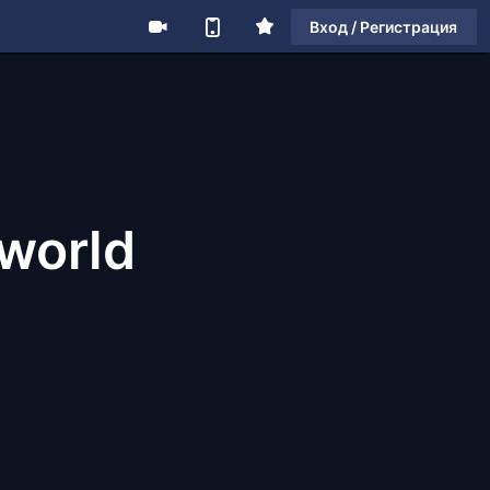
Вход / Регистрация
world