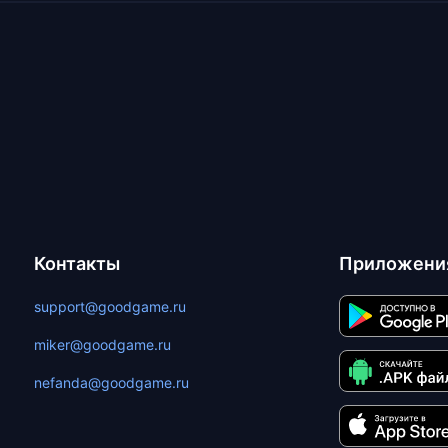
Контакты
Приложени
support@goodgame.ru
miker@goodgame.ru
nefanda@goodgame.ru