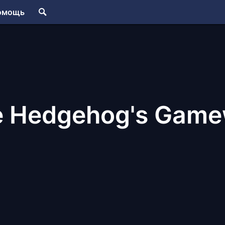
омощь
e Hedgehog's Game