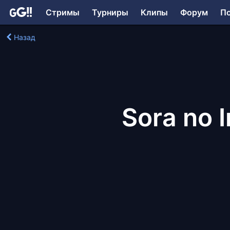
Стримы
Турниры
Клипы
Форум
П
Назад
Sora no I