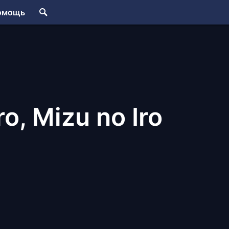
омощь
ro, Mizu no Iro