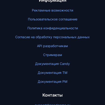
Информация
Рекламные возможности
Пользовательское соглашение
Политика конфиденциальности
Согласие на обработку персональных данных
API разработчикам
Стримерам
Документация Candy
Документация ТМ
Документация PM
Контакты