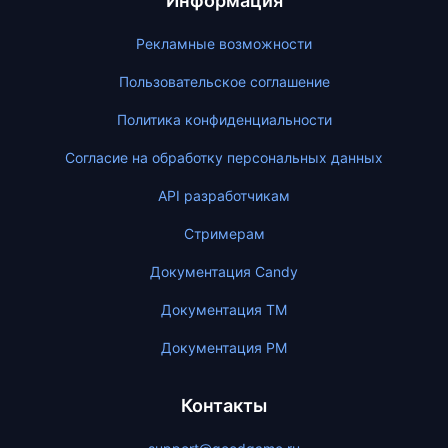
Информация
Рекламные возможности
Пользовательское соглашение
Политика конфиденциальности
Согласие на обработку персональных данных
API разработчикам
Стримерам
Документация Candy
Документация ТМ
Документация PM
Контакты