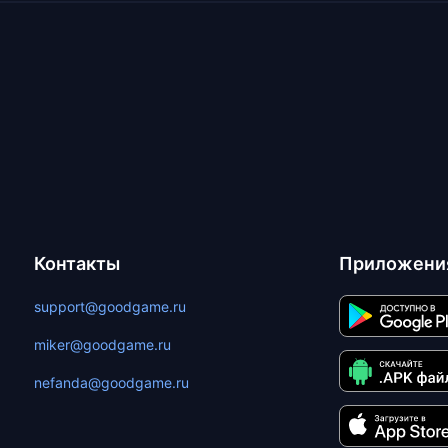
Контакты
Приложени
support@goodgame.ru
miker@goodgame.ru
nefanda@goodgame.ru