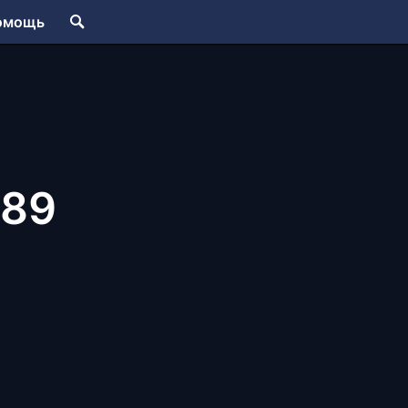
омощь
889