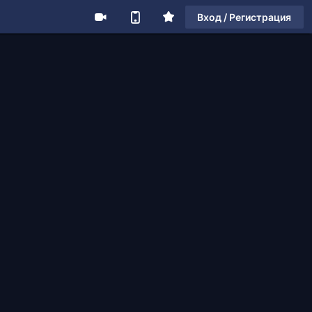
Вход / Регистрация