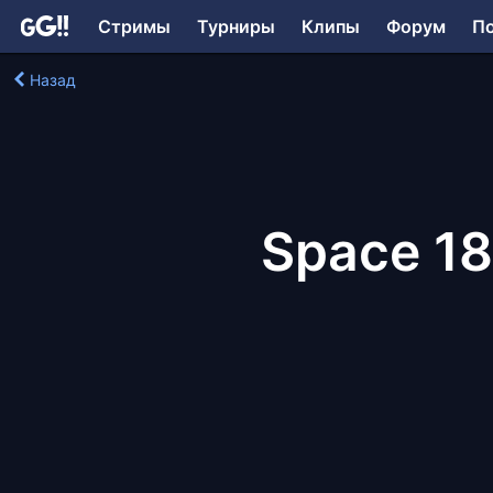
Стримы
Турниры
Клипы
Форум
П
Назад
Space 1