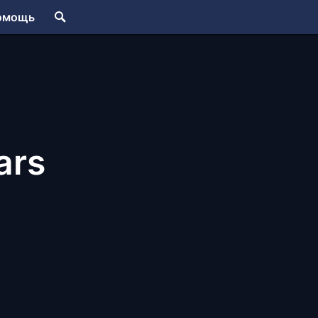
омощь
ars