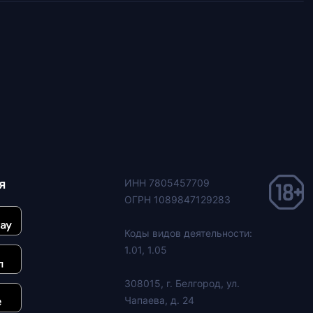
я
ИНН 7805457709
ОГРН 1089847129283
Коды видов деятельности:
1.01, 1.05
308015, г. Белгород, ул.
Чапаева, д. 24