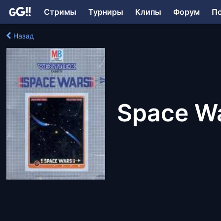
Стримы
Турниры
Клипы
Форум
П
Назад
Space W