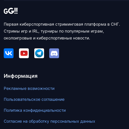
Первая киберспортивная стриминговая платформа в СНГ.
Стримы игр и IRL, турниры по популярным играм,
околоигровые и киберспортивные новости.
Информация
Рекламные возможности
Пользовательское соглашение
Политика конфиденциальности
Согласие на обработку персональных данных