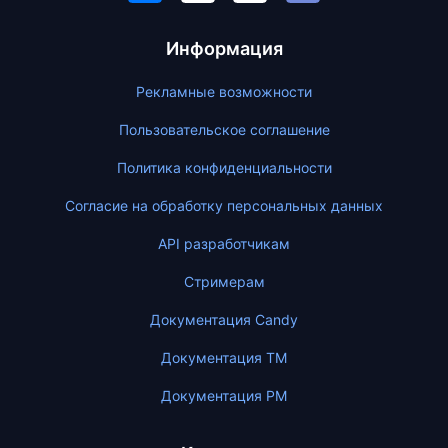
Информация
Рекламные возможности
Пользовательское соглашение
Политика конфиденциальности
Согласие на обработку персональных данных
API разработчикам
Стримерам
Документация Candy
Документация ТМ
Документация PM