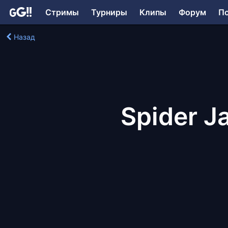
Стримы
Турниры
Клипы
Форум
П
Назад
Spider J