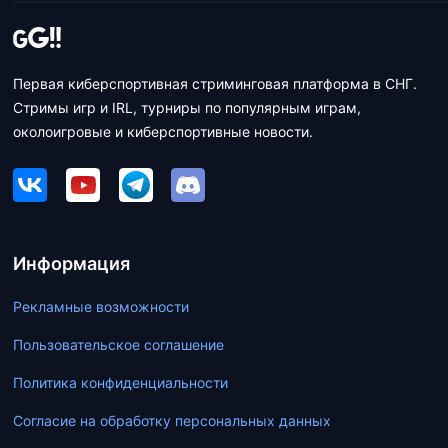
Первая киберспортивная стриминговая платформа в СНГ.
Стримы игр и IRL, турниры по популярным играм,
околоигровые и киберспортивные новости.
Информация
Рекламные возможности
Пользовательское соглашение
Политика конфиденциальности
Согласие на обработку персональных данных