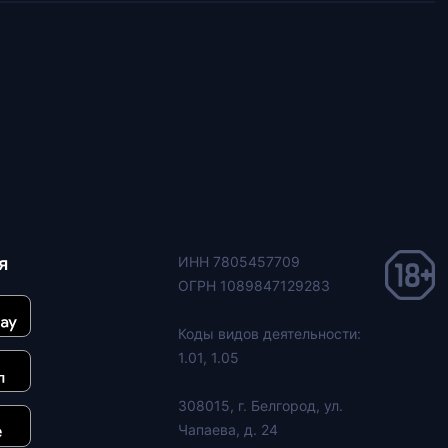
я
ИНН 7805457709
ОГРН 1089847129283
Коды видов деятельности:
1.01, 1.05
308015, г. Белгород, ул.
Чапаева, д. 24