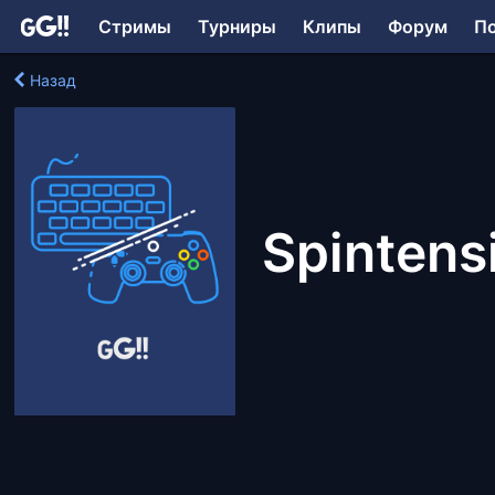
Стримы
Турниры
Клипы
Форум
П
Назад
Spintens