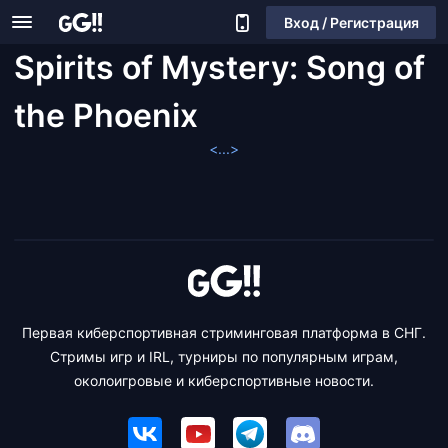
Вход / Регистрация
Spirits of Mystery: Song of
the Phoenix
<...>
Первая киберспортивная стриминговая платформа в СНГ.
Стримы игр и IRL, турниры по популярным играм,
околоигровые и киберспортивные новости.