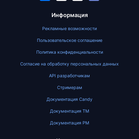
Информация
Рекламные возможности
Пользовательское соглашение
Политика конфиденциальности
Согласие на обработку персональных данных
API разработчикам
Стримерам
Документация Candy
Документация ТМ
Документация PM