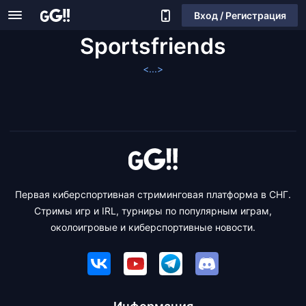
Вход / Регистрация
Sportsfriends
<...>
Первая киберспортивная стриминговая платформа в СНГ.
Стримы игр и IRL, турниры по популярным играм,
околоигровые и киберспортивные новости.