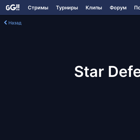
Стримы
Турниры
Клипы
Форум
П
Назад
Star Def