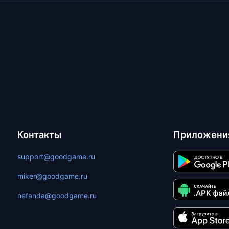
Контакты
Приложени
support@goodgame.ru
miker@goodgame.ru
nefanda@goodgame.ru