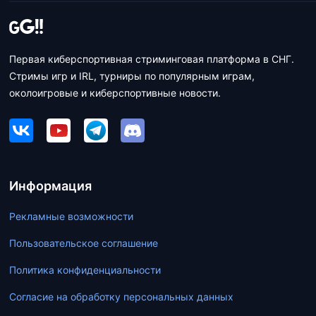
Первая киберспортивная стриминговая платформа в СНГ.
Стримы игр и IRL, турниры по популярным играм,
околоигровые и киберспортивные новости.
Информация
Рекламные возможности
Пользовательское соглашение
Политика конфиденциальности
Согласие на обработку персональных данных