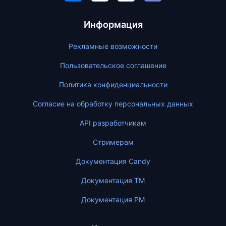
Информация
Рекламные возможности
Пользовательское соглашение
Политика конфиденциальности
Согласие на обработку персональных данных
API разработчикам
Стримерам
Документация Candy
Документация ТМ
Документация PM