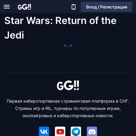
Вход / Регистрация
Star Wars: Return of the
Jedi
<...>
Первая киберспортивная стриминговая платформа в СНГ.
Стримы игр и IRL, турниры по популярным играм,
околоигровые и киберспортивные новости.