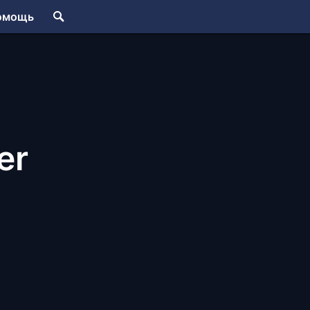
омощь
er