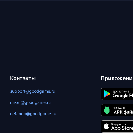
Контакты
Приложени
support@goodgame.ru
miker@goodgame.ru
nefanda@goodgame.ru