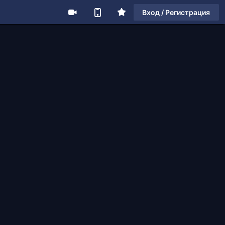
Вход / Регистрация