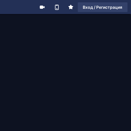
Вход / Регистрация