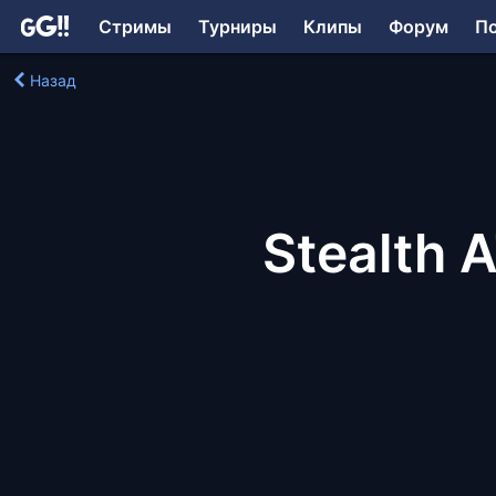
Стримы
Турниры
Клипы
Форум
П
Назад
Stealth 