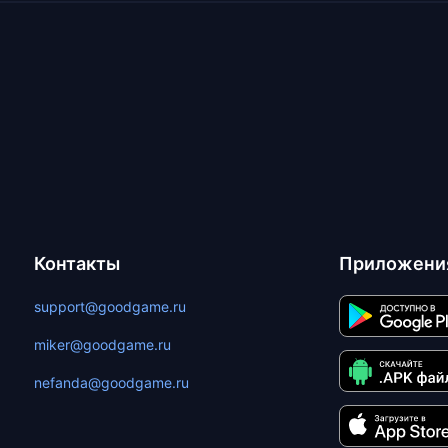
Контакты
Приложени
support@goodgame.ru
miker@goodgame.ru
nefanda@goodgame.ru