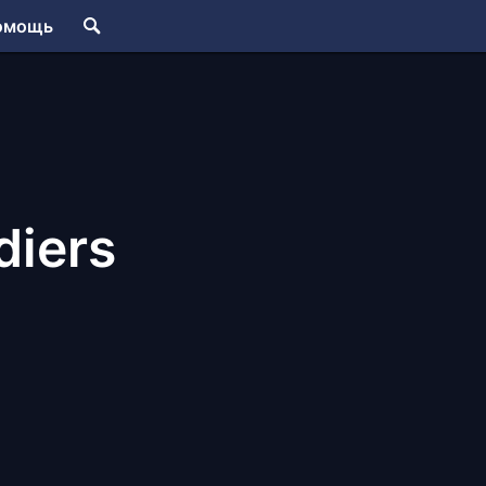
омощь
diers