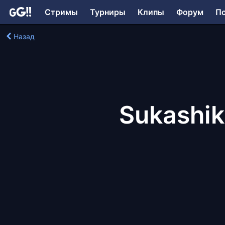
Стримы
Турниры
Клипы
Форум
П
Назад
Sukashi