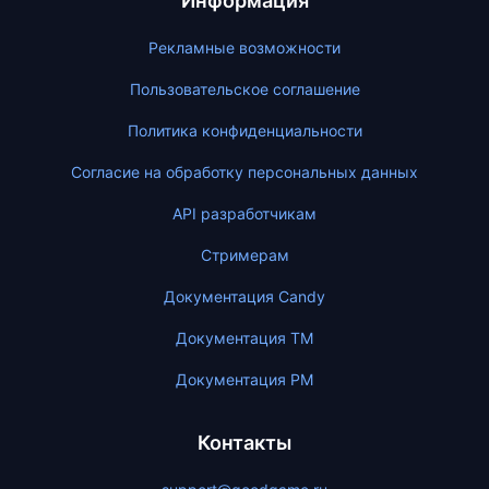
Информация
Рекламные возможности
Пользовательское соглашение
Политика конфиденциальности
Согласие на обработку персональных данных
API разработчикам
Стримерам
Документация Candy
Документация ТМ
Документация PM
Контакты