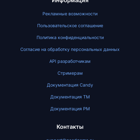
Информация
Рекламные возможности
Пользовательское соглашение
Политика конфиденциальности
Согласие на обработку персональных данных
API разработчикам
Стримерам
Документация Candy
Документация ТМ
Документация PM
Контакты