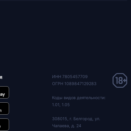
я
ИНН 7805457709
ОГРН 1089847129283
Коды видов деятельности:
1.01, 1.05
308015, г. Белгород, ул.
Чапаева, д. 24