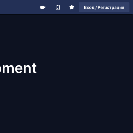
Вход / Регистрация
Moment